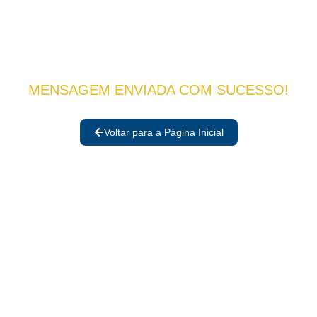
MENSAGEM ENVIADA COM SUCESSO!
Em breve entraremos em contato com você
através dos dados informados!
Voltar para a Página Inicial
Acompanhe nossas redes sociais